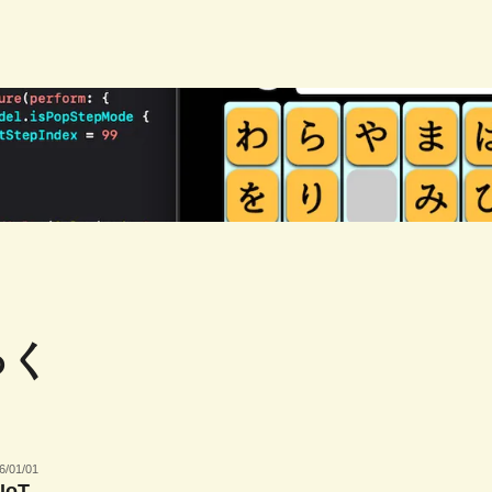
っく
6/01/01
oT